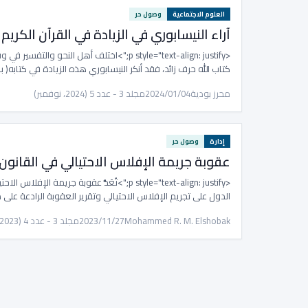
العلوم الاجتماعية
وصول حر
آراء النيسابوري في الزيادة في القرآن الكريم
<p style="text-align: justify;">اختلف أهل ال
كتاب الله حرف زائد، فقد أنكر النيسابوري هذه الزيادة في كتابه( ب
محرز بودية
2024/01/04
مجلد 3 - عدد 5 (2024، نوفمبر)
إدارة
وصول حر
عقوبة جريمة الإفلاس الاحتيالي في القانو
<p style="text-align: justify;">تُعَدُّ عقو
الدول على تجريم الإفلاس الاحتيالي وتقرير العقوبة الرادعة على
Mohammed R. M. Elshobak
2023/11/27
مجلد 3 - عدد 4 (2023، يوليو)