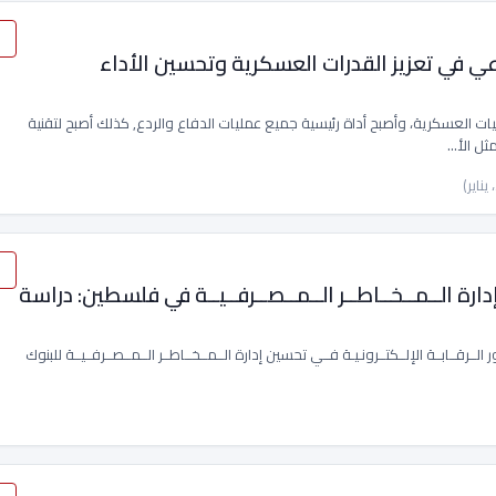
ي في تعزيز القدرات العسكرية وتحسين الأداء
ي تخطيط ودعم العمليات العسكرية، وأصبح أداة رئيسية جميع عمليات الدفاع والردع, كذلك أصبح لتقنية
ثل الأ…
 إدارة الــمــخــاطــر الــمــصــرفــيــة في فلسطين: دراسة
لتحقق من دور الــرقــابــة الإلــكتــرونـيـة فــي تحسين إدارة الــمــخــاطــر الــمــصــرفــيــة للبنوك