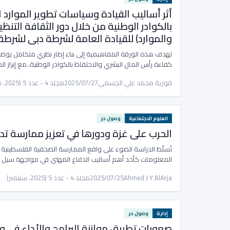
أثر أساليب القيادة وسياسات تطوير الموارد 
بالكوادر الوطنية من خلال دور الثقافة التنظ
والموارد) للقيادة العامة لشرطة دبى لشرطة 
تهدف هذه الورقة المفاهيمية إلى بناء إطار نظري متكامل يوضح أث
كفاءة رأس المال البشري والاحتفاظ بالكوادر الوطنية، مع إبراز ال
فوزية محمد علي الجسمي
2025/07/27
مجلد 4 - عدد 5 (2025، سبتمبر)
العلوم الاجتماعية
وصول حر
الحرب على غزة ودورها في تعزيز ممارسة ت
تُسلّط الدراسة الضوء على واقع الممارسة الصحفية الفلسطينية 
المعلومات كأحد أهم أساليب الدفاع المهني في مواجهة سيل ا
Ahmed J Y AlArja
2025/07/25
مجلد 4 - عدد 5 (2025، سبتمبر)
إدارة
وصول حر
صعوبات تطبيق موازنة البرامج والأداء في وز