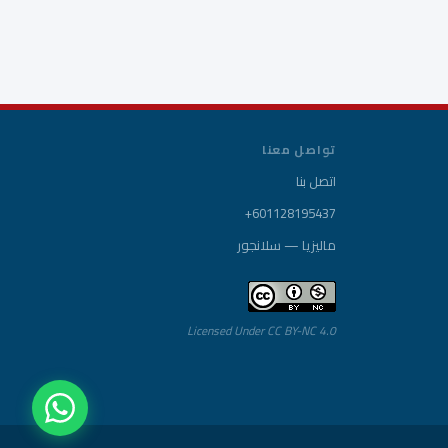
تواصل معنا
اتصل بنا
+601128195437
ماليزيا — سلانجور
Licensed Under CC BY-NC 4.0