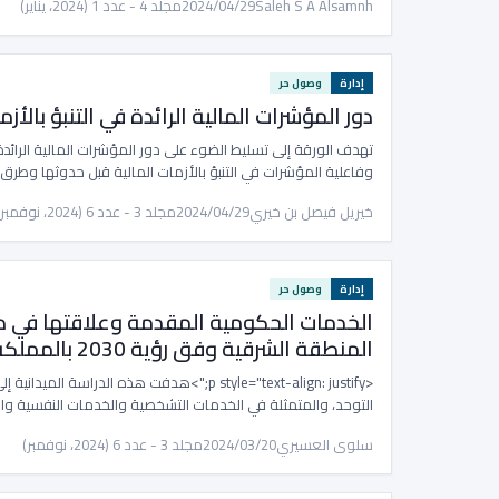
Saleh S A Alsamnh
2024/04/29
مجلد 4 - عدد 1 (2024، يناير)
إدارة
وصول حر
دور المؤشرات المالية الرائدة في التنبؤ بال
تهدف الورقة إلى تسليط الضوء على دور المؤشرات المالية الرائدة
وفاعلية المؤشرات في التنبؤ بالأزمات المالية قبل حدوثها وطرق 
خيريل فيصل بن خيري
2024/04/29
مجلد 3 - عدد 6 (2024، نوفمبر)
إدارة
وصول حر
الخدمات الحكومية المقدمة وعلاقتها في د
المنطقة الشرقية وفق رؤية 2030 بالمملكة العربية السعودية
<p style="text-align: justify;">هدفت هذه
التوحد، والمتمثلة في الخدمات التشخصية والخدمات النفسية وا
سلوى العسيري
2024/03/20
مجلد 3 - عدد 6 (2024، نوفمبر)