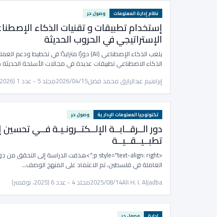
نظام إدارة المعلومات
وصول حر
إستخدام تطبيقات و تقنيات الذكاء الإصطناع
الإستراتيجي في الحروب الحديثة
يلعب الذكاء الإصطناعي (AI) دورًا متزايدًا ف
الذكاء الاصطناعي تطبيقات عديدة في مجالات الأسلحة الحديثة م
إبراهيم عبدالرازق محمد فضل
2026/04/15
مجلد 5 - عدد 1 (2026، يناير)
تكنولوجيا المعلومات الإدارية
وصول حر
دور الــرقــابــة الإلــكتــرونـيـة فــي تحسين
تطبــيــقــيــة
<p style="text-align: right;">هدفت الدراسة إلى ا
العاملة في فلسطين، تم الاعتماد على المنهج الوصف…
Ali H. I. Aljadba
2025/08/14
مجلد 4 - عدد 6 (2025، نوفمبر)
إدارة
وصول حر