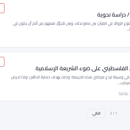
 / دراسة نحوية
نحو والتفسير في وقوع الزوائد في القرآن؛ بين مانع لذلك، وبين مُجوِّز، فمنهم من أنكر أن يكون في
ا…
ن الفلسطيني على ضوء الشريعة الإسلامية
بة جريمة الإفلاس الاحتيالي وسيلة لردع مرتكبي هذه الجريمة؛ وذلك بهدف حماية الدائنين؛ ولذا تحرص
 مرتكب…
التالي
1 / 3