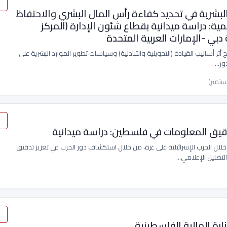
البشرية في تحديد كفاءة رأس المال البشري والاحتفاظ
يمية: دراسة ميدانية بقطاع شئون الإدارة (المركز
دبي -الإمارات العربية المتحدة
ر أساليب القيادة (التحويلية والتبادلية) وسياسات تطوير الموارد البشرية على
دور…
دقيق المعلومات في فلسطين: دراسة ميدانية
خلال الحرب الإسرائيلية على غزة، من خلال استكشاف دور الحرب في تعزيز تدقيق
لتضليل الإعلامي…
ارة المالية الفلسطينية