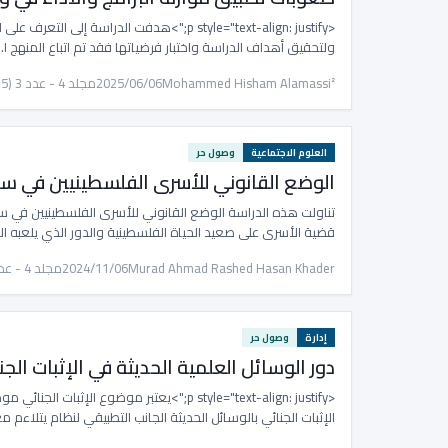
<p style="text-align: justify;">هدفت الدراس
ولتحقيق أهداف الدراسة واختبار فرضياتها فقد تم اتباع المنهج ا…
Mohammed Hisham Alamassi²
2025/06/06
مجلد 4 - عدد 3 (2025، مايو)
العلوم الاجتماعية
وصول حر
الوضع القانوني للأسرى الفلسطينيين في سجو
تناولت هذه الدراسة الوضع القانوني للأسرى الفلسطينيين في سجو
قضية الأسرى على صعيد الحياة الفلسطينية والدور الذي يلعبه ال
Murad Ahmad Rashed Hasan Khader
2024/11/06
مجلد 4 - عدد 2 (2024، مارس)
إدارة
وصول حر
دور الوسائل العلمية الحديثة في الإثبات الجن
<p style="text-align: justify;">يعتبر موضوع 
الإثبات الجنائي بالوسائل الحديثة الجانب التطبيقي لنظام يتلاءم م