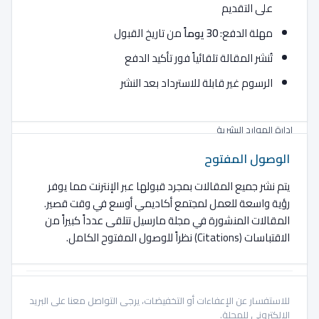
على التقديم
مهلة الدفع:
30 يوماً
من تاريخ القبول
إدارة
تُنشر المقالة تلقائياً فور تأكيد الدفع
إدارة المعرفة
الرسوم غير قابلة للاسترداد بعد النشر
إدارة الموارد البشرية الإلكترونية
ادارة الموارد البشرية
الوصول المفتوح
اعتماد إنترنت الأشياء
يتم نشر جميع المقالات بمجرد قبولها عبر الإنترنت مما يوفر
اعتماد التكنولوجيا
رؤية واسعة للعمل لمجتمع أكاديمي أوسع في وقت قصير.
المقالات المنشورة في مجلة مارسيل تتلقى عدداً كبيراً من
اعتماد الحوسبة السحابية
الاقتباسات (Citations) نظراً للوصول المفتوح الكامل.
الإدارة الاستراتيجية
التجارة الإلكترونية
للاستفسار عن الإعفاءات أو التخفيضات، يرجى التواصل معنا على البريد
الإلكتروني للمجلة.