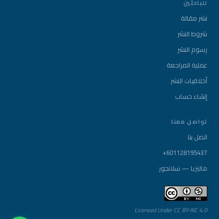
للباحثين
نشر مقالة
شروط النشر
رسوم النشر
عملية المراجعة
أخلاقيات النشر
إنشاء حساب
تواصل معنا
اتصل بنا
+601128195437
ماليزيا — سلانجور
Licensed Under CC BY-NC 4.0