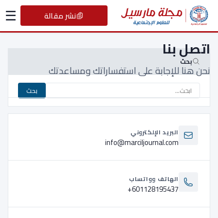
☰
نشر مقالة
اتصل بنا
بحث
نحن هنا للإجابة على استفساراتك ومساعدتك
بحث
نشر مقالة
البريد الإلكتروني
info@marciljournal.com
انضم إلى مجتمع المجلة وابدأ نشر مقالاتك الأكاديمية.
تقديم مقالة
الهاتف وواتساب
+601128195437
الأقسام