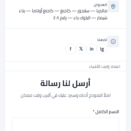
العنوان
ماليزيا — سلنجور — كاجنغ — كاجنغ أوتاما — بناء
إدارة
شيمار — البلوك باء — رقم ٤٠٨
إدارة المعرفة
تابعنا
إدارة الموارد البشرية الإلكترونية
f
𝕏
in
ig
ادارة الموارد البشرية
اعتماد إنترنت الأشياء
أرسل لنا رسالة
اعتماد التكنولوجيا
اعتماد الحوسبة السحابية
املأ النموذج أدناه وسنرد عليك في أقرب وقت ممكن
الإدارة الاستراتيجية
الاسم الكامل
*
التجارة الإلكترونية