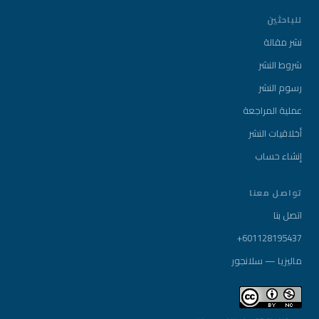
للباحثين
نشر مقالة
شروط النشر
رسوم النشر
عملية المراجعة
أخلاقيات النشر
إنشاء حساب
تواصل معنا
اتصل بنا
+601128195437
ماليزيا — سلانجور