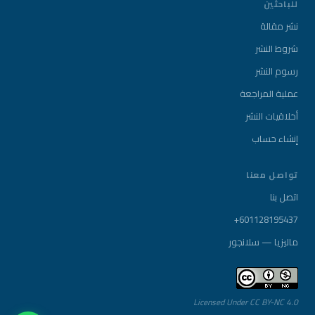
للباحثين
نشر مقالة
شروط النشر
رسوم النشر
عملية المراجعة
أخلاقيات النشر
إنشاء حساب
تواصل معنا
اتصل بنا
+601128195437
ماليزيا — سلانجور
Licensed Under CC BY-NC 4.0