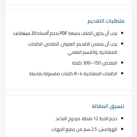
إدارة
متطلبات التقديم
إدارة المعرفة
يجب أن يكون الملف بصيغة
PDF
بحجم أقصاه
20 ميغابايت
إدارة الموارد البشرية الإلكترونية
يجب أن يتضمن التقديم: العنوان، الملخص، الكلمات
المفتاحية، والقسم العلمي
ادارة الموارد البشرية
الملخص: 150–300 كلمة
اعتماد إنترنت الأشياء
الكلمات المفتاحية: 4–8 كلمات مفصولة بفاصلة
اعتماد التكنولوجيا
اعتماد الحوسبة السحابية
تنسيق المقالة
الإدارة الاستراتيجية
حجم الخط: 12 نقطة، مزدوج التباعد
التجارة الإلكترونية
الهوامش: 2.5 سم من جميع الجهات